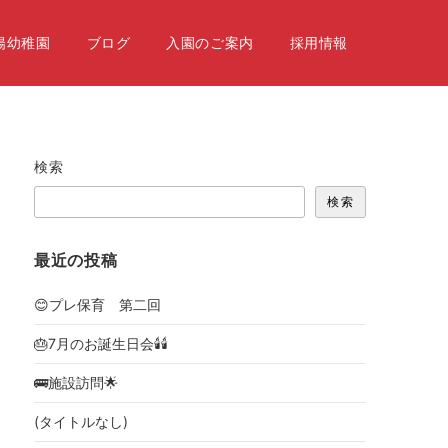
陽幼稚園
ブログ
入園のご案内
採用情報
検索
検索
最近の投稿
😊プレ保育 第二回
🎂7月のお誕生日会🕯🕯
🚌施設訪問🌟
(タイトルなし)