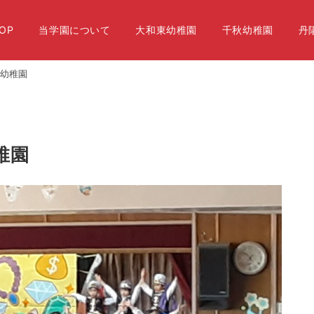
OP
当学園について
大和東幼稚園
千秋幼稚園
丹
秋幼稚園
稚園