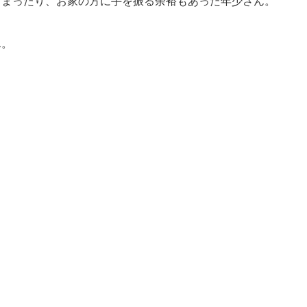
しまったり、お家の方に手を振る余裕もあった年少さん。
ん。