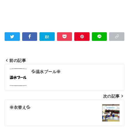
前の記事
投
💦温水プール🌞
稿
ナ
ビ
次の記事
ゲ
🌞衣替え💦
ー
シ