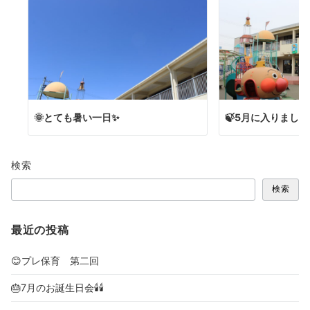
🌞とても暑い一日✨
🍃5月に入りました
検索
検索
最近の投稿
😊プレ保育 第二回
🎂7月のお誕生日会🕯🕯