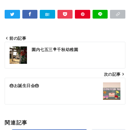
前の記事
投
園内七五三🍭千秋幼稚園
稿
ナ
ビ
次の記事
ゲ
🎂お誕生日会🎂
ー
シ
ョ
関連記事
ン