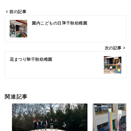
前の記事
投
園内こどもの日🎏千秋幼稚園
稿
ナ
ビ
次の記事
ゲ
花まつり🌺千秋幼稚園
ー
シ
ョ
関連記事
ン