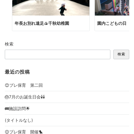
年長お別れ遠足🍙千秋幼稚園
園内こどもの日
検索
検索
最近の投稿
😊プレ保育 第二回
🎂7月のお誕生日会🕯🕯
🚌施設訪問🌟
(タイトルなし)
😊プレ保育 開催🐤