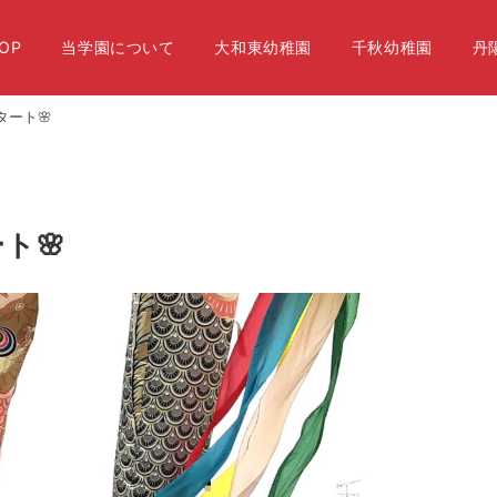
OP
当学園について
大和東幼稚園
千秋幼稚園
丹
ート🌸
ト🌸