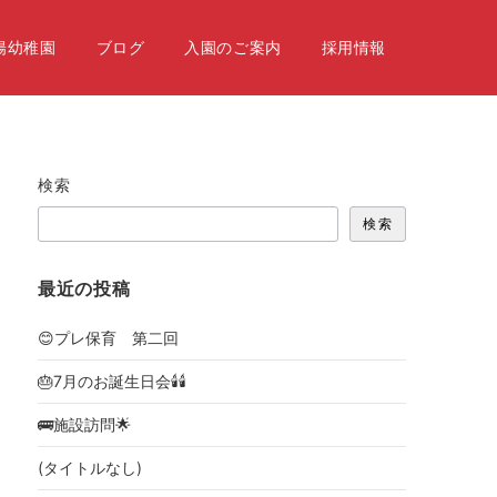
陽幼稚園
ブログ
入園のご案内
採用情報
検索
検索
最近の投稿
😊プレ保育 第二回
🎂7月のお誕生日会🕯🕯
🚌施設訪問🌟
(タイトルなし)