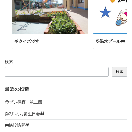
🌱クイズです
💦温水プール🚌
検索
検索
最近の投稿
😊プレ保育 第二回
🎂7月のお誕生日会🕯🕯
🚌施設訪問🌟