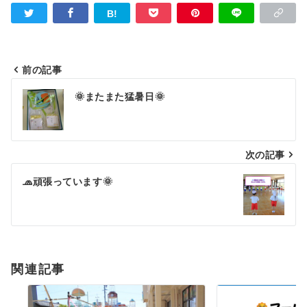
前の記事
投
🌞またまた猛暑日🌞
稿
ナ
ビ
次の記事
ゲ
🧢頑張っています🌞
ー
シ
ョ
関連記事
ン